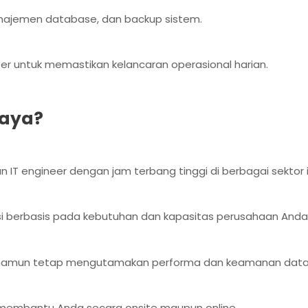
manajemen database, dan backup sistem.
ser untuk memastikan kelancaran operasional harian.
baya?
n IT engineer dengan jam terbang tinggi di berbagai sektor i
i berbasis pada kebutuhan dan kapasitas perusahaan Anda
a namun tetap mengutamakan performa dan keamanan data
p membantu Anda secara onsite maupun online.