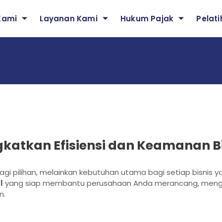
Kami
Layanan Kami
Hukum Pajak
Pelat
ngkatkan Efisiensi dan Keamanan B
lagi pilihan, melainkan kebutuhan utama bagi setiap bisnis y
l
yang siap membantu perusahaan Anda merancang, menge
n.