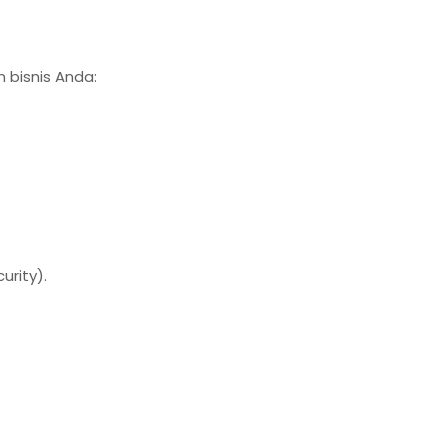
 bisnis Anda:
rity).