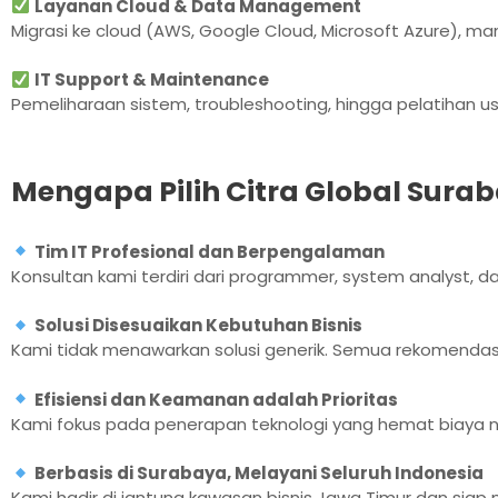
Layanan Cloud & Data Management
Migrasi ke cloud (AWS, Google Cloud, Microsoft Azure), 
IT Support & Maintenance
Pemeliharaan sistem, troubleshooting, hingga pelatihan u
Mengapa Pilih Citra Global Sura
Tim IT Profesional dan Berpengalaman
Konsultan kami terdiri dari programmer, system analyst, da
Solusi Disesuaikan Kebutuhan Bisnis
Kami tidak menawarkan solusi generik. Semua rekomendas
Efisiensi dan Keamanan adalah Prioritas
Kami fokus pada penerapan teknologi yang hemat biay
Berbasis di Surabaya, Melayani Seluruh Indonesia
Kami hadir di jantung kawasan bisnis Jawa Timur dan sia