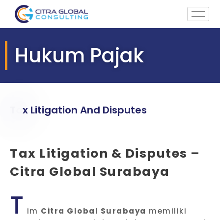
Hukum Pajak
T
a
x
L
i
t
i
g
a
t
i
o
n
A
n
d
D
i
s
p
u
t
e
s
Tax Litigation & Disputes –
Citra Global Surabaya
T
im
Citra Global Surabaya
memiliki