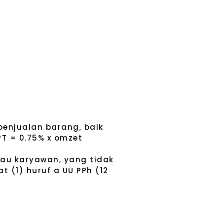
penjualan barang, baik
PT = 0.75% x omzet
tau karyawan, yang tidak
t (1) huruf a UU PPh (12