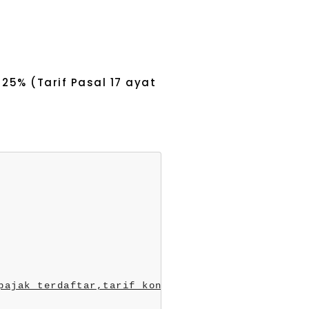
25% (Tarif Pasal 17 ayat
pajak terdaftar,
tarif konsultan pajak,
konsultan