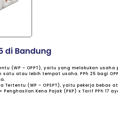
5
d
i
B
a
n
d
u
n
g
entu (WP – OPPT), yaitu yang melakukan usaha 
n satu atau lebih tempat usaha. PPh 25 bagi OP
a.
a Tertentu (WP – OPSPT), yaitu pekerja bebas a
= Penghasilan Kena Pajak (PKP) x Tarif PPh 17 aya