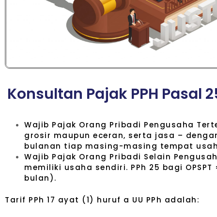
K
o
n
s
u
l
t
a
n
P
a
j
a
k
P
P
H
P
a
s
a
l
2
Wajib Pajak Orang Pribadi Pengusaha Tert
grosir maupun eceran, serta jasa – denga
bulanan tiap masing-masing tempat usah
Wajib Pajak Orang Pribadi Selain Pengusah
memiliki usaha sendiri. PPh 25 bagi OPSPT 
bulan).
Tarif PPh 17 ayat (1) huruf a UU PPh adalah: