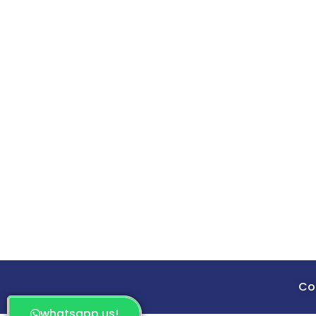
Cop
whatsapp us!