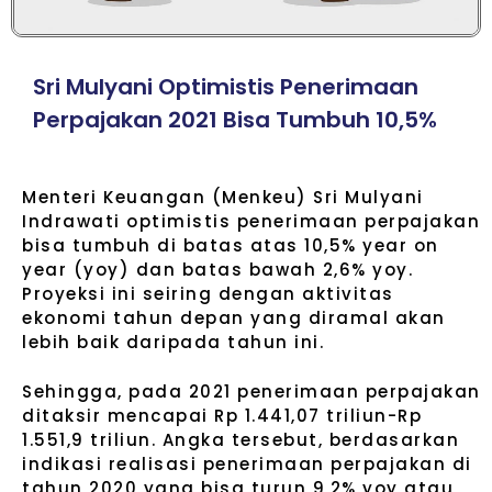
S
r
i
M
u
l
y
a
n
i
O
p
t
i
m
i
s
t
i
s
P
e
n
e
r
i
m
a
a
n
P
e
r
p
a
j
a
k
a
n
2
0
2
1
B
i
s
a
T
u
m
b
u
h
1
0
,
5
%
Menteri Keuangan (Menkeu) Sri Mulyani
Indrawati optimistis penerimaan perpajakan
bisa tumbuh di batas atas 10,5% year on
year (yoy) dan batas bawah 2,6% yoy.
Proyeksi ini seiring dengan aktivitas
ekonomi tahun depan yang diramal akan
lebih baik daripada tahun ini.
Sehingga, pada 2021 penerimaan perpajakan
ditaksir mencapai Rp 1.441,07 triliun-Rp
1.551,9 triliun. Angka tersebut, berdasarkan
indikasi realisasi penerimaan perpajakan di
tahun 2020 yang bisa turun 9,2% yoy atau