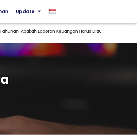
ihan
Update
an: Apakah Laporan Keuangan Harus Diaudit KAP?
Staf 
ya