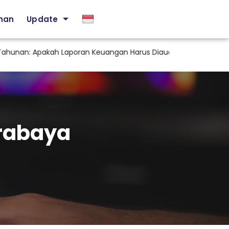
ihan
Update
an: Apakah Laporan Keuangan Harus Diaudit KAP?
Staf T
rabaya