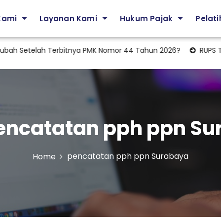
Kami
Layanan Kami
Hukum Pajak
Pelat
h Setelah Terbitnya PMK Nomor 44 Tahun 2026?
RUPS Tahun
encatatan pph ppn Su
pencatatan pph ppn Surabaya
Home