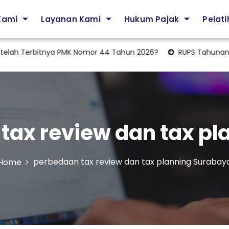
Kami
Layanan Kami
Hukum Pajak
Pelat
ah Terbitnya PMK Nomor 44 Tahun 2026?
RUPS Tahunan: Apak
tax review dan tax p
perbedaan tax review dan tax planning Surabay
Home