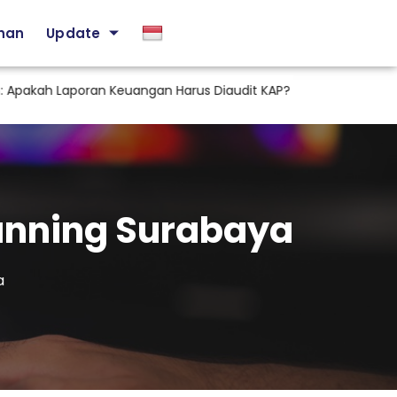
ihan
Update
ah Laporan Keuangan Harus Diaudit KAP?
Staf Tax sebag
lanning Surabaya
a