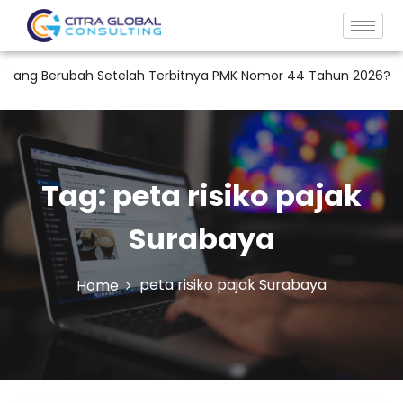
ng Berubah Setelah Terbitnya PMK Nomor 44 Tahun 2026?
R
Tag:
peta risiko pajak
Surabaya
peta risiko pajak Surabaya
Home