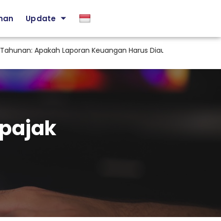
ihan
Update
nan: Apakah Laporan Keuangan Harus Diaudit KAP?
Staf 
 pajak