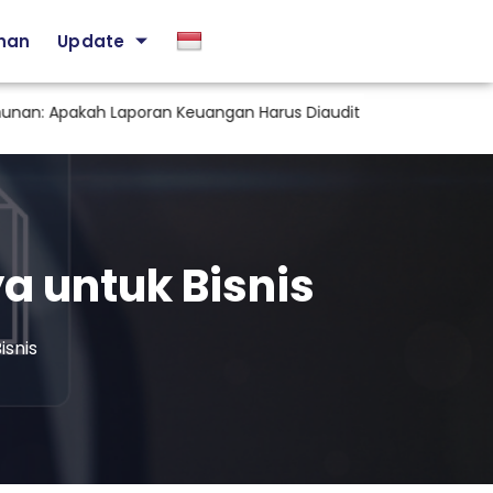
ihan
Update
pakah Laporan Keuangan Harus Diaudit KAP?
Staf Tax se
a untuk Bisnis
isnis