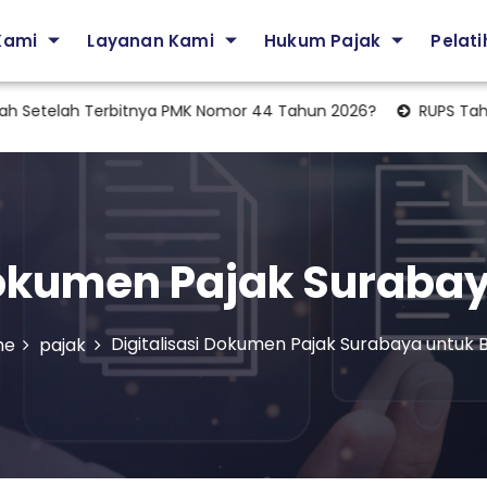
Kami
Layanan Kami
Hukum Pajak
Pelat
telah Terbitnya PMK Nomor 44 Tahun 2026?
RUPS Tahunan: A
Dokumen Pajak Surabay
Digitalisasi Dokumen Pajak Surabaya untuk B
me
pajak