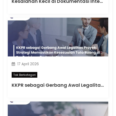
Kesalahan Kecil di Dokumentasi Internal yang Memicu Masalah Besar saat Pemeriksaan Pasca-Coretax
17 April 2026
Tak Berkategori
KKPR sebagai Gerbang Awal Legalitas Proyek: Strategi Memastikan Kesesuaian Tata Ruang di Era Perizinan Berbasis Risiko