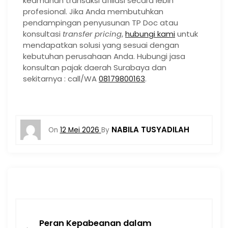
keamanan transaksi afiliasi secara lebih
profesional. Jika Anda membutuhkan
pendampingan penyusunan TP Doc atau
konsultasi
transfer pricing
,
hubungi kami
untuk
mendapatkan solusi yang sesuai dengan
kebutuhan perusahaan Anda. Hubungi jasa
konsultan pajak daerah Surabaya dan
sekitarnya : call/WA
08179800163
.
NABILA TUSYADILAH
On
12 Mei 2026
By
Peran Kepabeanan dalam